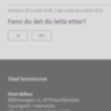
Publisert
27.11.2025 19.45
Sist endra
15.12.2025 10.53
Fann du det du leita etter?
JA
NEI
Stad kommune
Stad rådhus
Rådhusvegen 11, 6770 Nordfjordeid
Opningstid / telefontid: