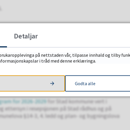
.
Detaljar
brukaropplevinga på nettstaden vår, tilpasse innhald og tilby funk
for Stad kommune vert i perioden 28.11.2025-
informasjonskapslar i tråd med denne erklæringa.
sjonen på Stad rådhus og på kommunen si nettside
d.
Godta alle
am 2026-2029
ogram for 2026-2029
for Stad kommune vert i
leg ettersyn i resepsjonen på Stad rådhus og på
unelova §14-3, 4. ledd og plan- og bygningslova