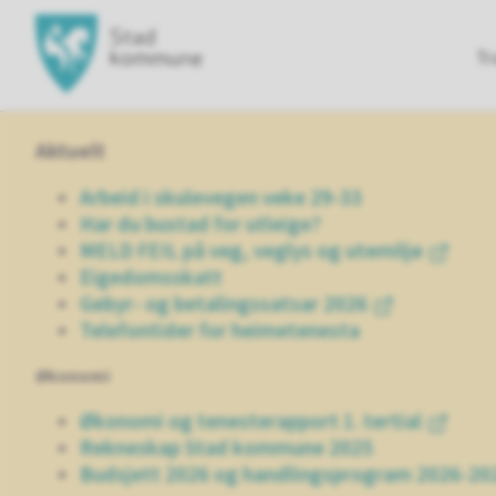
Hovedportal
Tr
Aktuelt
Arbeid i skulevegen veke 29-33
Har du bustad for utleige?
MELD FEIL på veg, veglys og utemiljø
Eigedomsskatt
Gebyr- og betalingssatsar 2026
Telefontider for heimetenesta
Økonomi
Økonomi og tenesterapport 1. tertial
Rekneskap Stad kommune 2025
Budsjett 2026 og handlingsprogram 2026-20