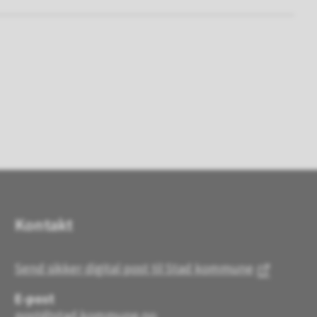
Kontakt
Send sikker digital post til Stad kommune
E-post
post@stad.kommune.no