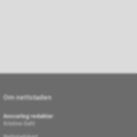
Om nettstaden
Ansvarleg redaktør
Kristine Dahl
Nettstadskart