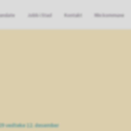
anslate
Jobb i Stad
Kontakt
Min kommune
29 vedteke 12. desember