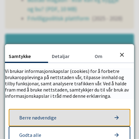
og bu?
(PDF, 10 MB)
Frivilligpolitisk plattform
(2025 - 2028)
Følg med i lokalpolitikken i Stad!
Samtykke
Detaljar
Om
Her kan du sjå politiske møte på nett,
Vi brukar informasjonskapslar (cookies) for å forbetre
møtekalender, kva saker som blir behandla
brukaropplevinga på nettstaden vår, tilpasse innhald og
tilby funksjonar, samt analysere trafikken vår. Ved å halde
og korleis du kan påverke politikken i Stad.
fram med å bruke nettstaden, samtykkjer du til vår bruk av
informasjonskapslar i tråd med denne erklæringa.
Politiske møte og saker
Berre nødvendige
Godta alle
KommuneTV - følg politiske møte