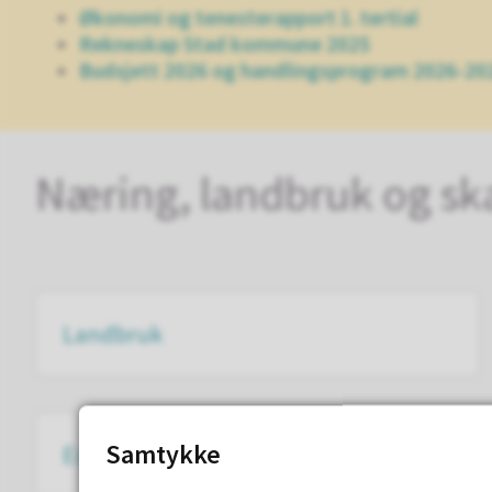
Økonomi og tenesterapport 1. tertial
Rekneskap Stad kommune 2025
Budsjett 2026 og handlingsprogram 2026-20
Næring, landbruk og sk
Landbruk
Samtykke
Eigedomsskatt