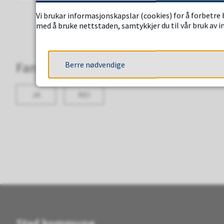
Vi brukar informasjonskapslar (cookies) for å forbetre 
med å bruke nettstaden, samtykkjer du til vår bruk av 
Fann du det du leita etter?
Berre nødvendige
JA
NEI
Stad kommune