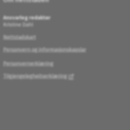
Ansvarleg redaktør
Kristine Dahl
Nettstadskart
Personvern og informasjonskapslar
Personvernerklæring
Tilgjengelegheitserklæring