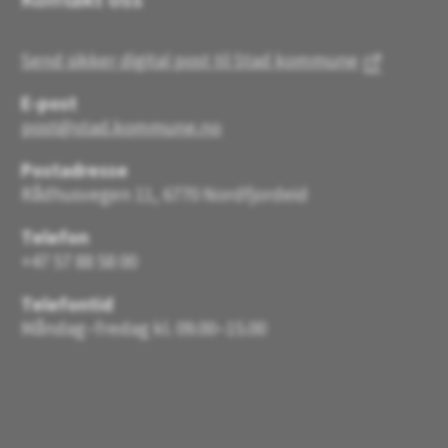
Send sikker digital post til Stad kommune
E-post
post@stad.kommune.no
Postadresse
Rådhusvegen 11, 6770 Nordfjordeid
Telefon
+47 57 88 58 00
Telefontid
Måndag–fredag kl. 09.00–15.00