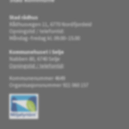
Stad rådhus
Rådhusvegen 11, 6770 Nordfjordeid
Opningstid / telefontid:
Måndag–fredag kl. 09.00–15.00
Kommunehuset i Selje
Nabben 80, 6740 Selje
Opningstid / telefontid
:
Kommunenummer 4649
Organisasjonsnummer 921 060 157