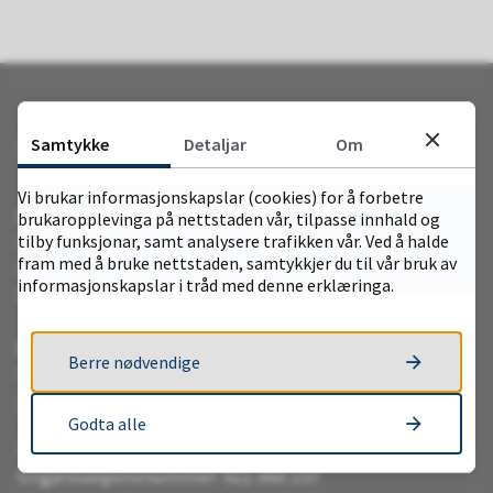
Stad kommune
Samtykke
Detaljar
Om
Vi brukar informasjonskapslar (cookies) for å forbetre
Stad rådhus
brukaropplevinga på nettstaden vår, tilpasse innhald og
Rådhusvegen 11, 6770 Nordfjordeid
tilby funksjonar, samt analysere trafikken vår. Ved å halde
fram med å bruke nettstaden, samtykkjer du til vår bruk av
Opningstid / telefontid:
informasjonskapslar i tråd med denne erklæringa.
Måndag–fredag kl. 09.00–15.00
Kommunehuset i Selje
Berre nødvendige
Nabben 80, 6740 Selje
Opningstid / telefontid
:
Godta alle
Kommunenummer 4649
Organisasjonsnummer 921 060 157