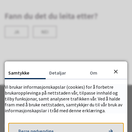
Fann du det du leita etter?
JA
NEI
Samtykke
Detaljar
Om
Vi brukar informasjonskapslar (cookies) for å forbetre
brukaropplevinga på nettstaden vår, tilpasse innhald og
tilby funksjonar, samt analysere trafikken vår. Ved å halde
fram med å bruke nettstaden, samtykkjer du til vår bruk av
Stad kommune
informasjonskapslar i tråd med denne erklæringa.
Stad rådhus
Berre nødvendige