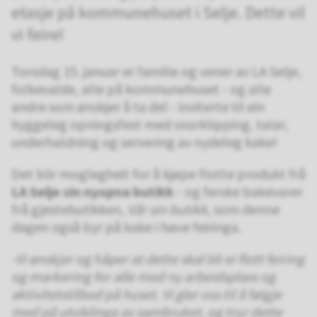
etasje på kommunehuset i Selje. Dette vil
vi feire!
Torsdag 15. januar er familie og vener av LA Selje,
folkevalde, alle på kommunehuset - og alle
andre som ønskjer å ta del - inviterte til ein
hyggeleg opningsfest med snorklipping, talar,
underhaldning og servering av nydeleg kake!
Det blir moglegheit for å kjøpe flotte produkt frå
LA Selje sin nyopna butikk
- og ferske bakevarer
frå gjestebutikken,
Vår sin butikk
, som denne
dagen også byr på kake i høve feiringa.
-Vi ønskjer og håper at dette skal bli ei flott feiring
og markering for alle med ny arbeidsplass og
aktivitetstilbod på huset. Vi gler oss til å følgje
med på utviklinga av sambruket, og trur dette