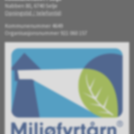
Nabben 80, 6740 Selje
Opningstid / telefontid
:
Kommunenummer 4649
Organisasjonsnummer 921 060 157