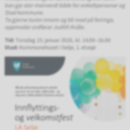
kan gje stor meirverdi både for enkeltpersonar og
Stad kommune.
Ta gjerne turen innom og bli med på feiringa,
oppmodar ordførar Judith Kvåle.
Tid:
Torsdag 15. januar 2026, kl. 14.00–16.00
Stad:
Kommunehuset i Selje, 1. etasje