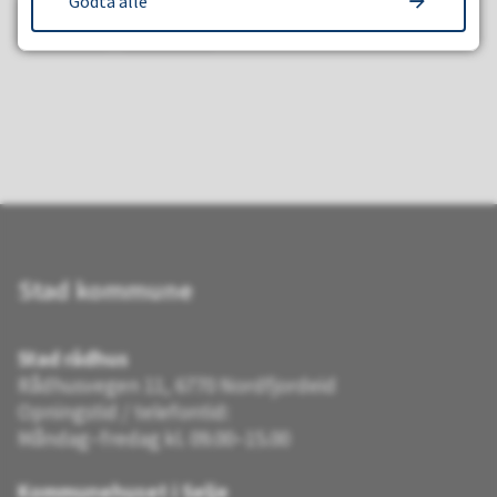
Godta alle
JA
NEI
Stad kommune
Stad rådhus
Rådhusvegen 11, 6770 Nordfjordeid
Opningstid / telefontid:
Måndag–fredag kl. 09.00–15.00
Kommunehuset i Selje