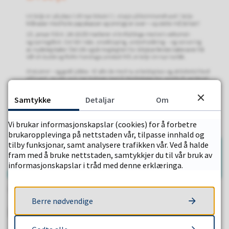
Samtykke
Detaljar
Om
Vi brukar informasjonskapslar (cookies) for å forbetre
brukaropplevinga på nettstaden vår, tilpasse innhald og
tilby funksjonar, samt analysere trafikken vår. Ved å halde
fram med å bruke nettstaden, samtykkjer du til vår bruk av
informasjonskapslar i tråd med denne erklæringa.
Publisert
14.01.2026 15.50
Sist endra
15.01.2026 11.51
Berre nødvendige
Fann du det du leita etter?