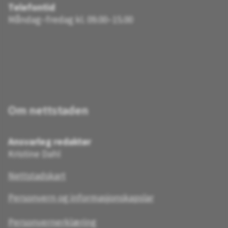
Telefontid
Måndag–fredag kl. 09.00–15.00
Om nettstaden
Ansvarleg redaktør
Kristine Dahl
Nettstadskart
Personvern og informasjonskapslar
Personvernerklæring