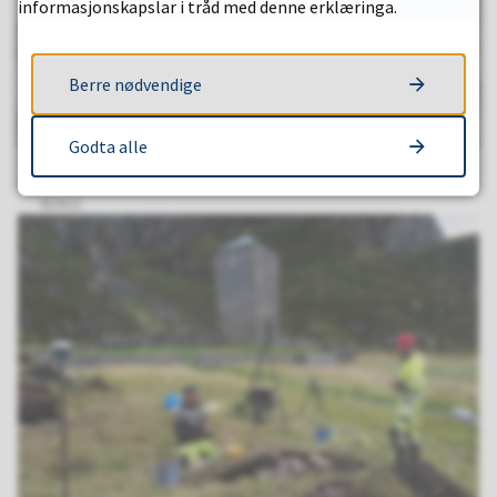
informasjonskapslar i tråd med denne erklæringa.
Berre nødvendige
Godta alle
Den nyoppdaga muren med skiljevegg og golvhellar. Foto:
NIKU.
NIKU.