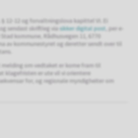
§ 12-12 og forvaltningslova kapittel VI. Ei
 og sendast skriftleg via
sikker digital post
, per e-
il Stad kommune, Rådhusvegen 11, 6770
ma av kommunestyret og deretter sendt over til
tans.
tet melding om vedtaket er kome fram til
 klagefristen er ute vil vi orientere
nsekvensar for, og regionale myndigheiter om