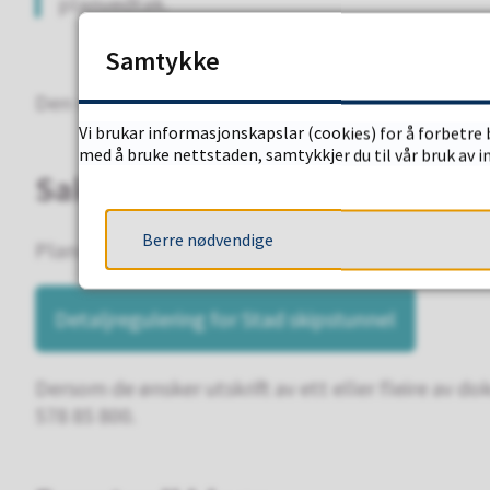
planvedtak.
Samtykke
Den vedtekne reguleringsplanen er straks bindand
Vi brukar informasjonskapslar (cookies) for å forbetre 
med å bruke nettstaden, samtykkjer du til vår bruk av 
Saksdokument
Berre nødvendige
Plandokumenta og saksutgreiinga med påført vedt
Detaljregulering for Stad skipstunnel
Dersom de ønsker utskrift av ett eller fleire av
578 85 800.