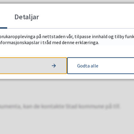
Detaljar
e for framtidig arealbruk i området.
brukaropplevinga på nettstaden vår, tilpasse innhald og tilby funk
informasjonskapslar i tråd med denne erklæringa.
Godta alle
ak er tilgjengeleg her:
 dokumenta, kan de kontakte Stad kommune på tlf.