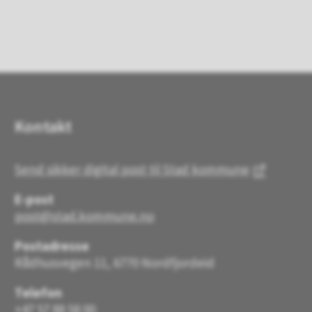
Kontakt
Send sikker digital post til Stad kommune
E-post
post@stad.kommune.no
Postadresse
Rådhusvegen 11, 6770 Nordfjordeid
Telefon
+47 57 88 58 00