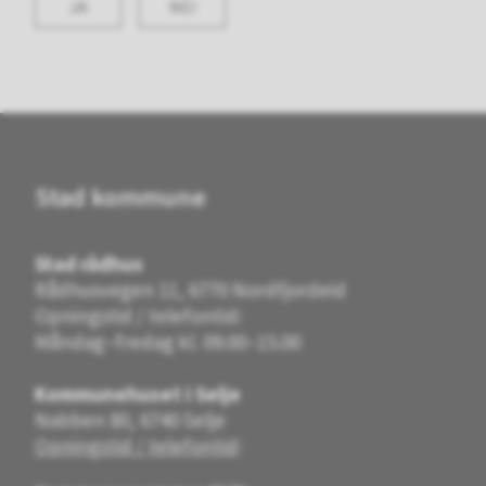
JA
NEI
Stad kommune
Stad rådhus
Rådhusvegen 11, 6770 Nordfjordeid
Opningstid / telefontid:
Måndag–fredag kl. 09.00–15.00
Kommunehuset i Selje
Nabben 80, 6740 Selje
Opningstid / telefontid
: