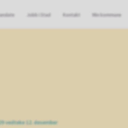
anslate
Jobb i Stad
Kontakt
Min kommune
29 vedteke 12. desember