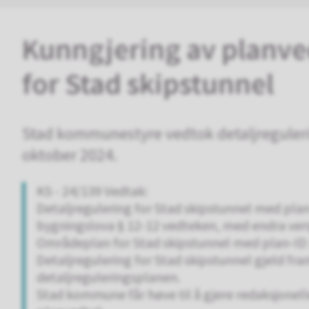
Kunngjering av planved
for Stad skipstunnel
Stad kommunestyre vedtok detaljregulerin
oktober 2024.
KS - 24/139 Vedtak:
Detaljregulering for Stad skipstunnel med pla
bygningslova § 12-12 vedteken, med endra vers
Områdeplan for Stad skipstunnel med plan-ID 
Detaljregulering for Stad skipstunnel gjeld f
detaljreguleringsplanen.
Stad kommune får høve til å gjere redaksjonel