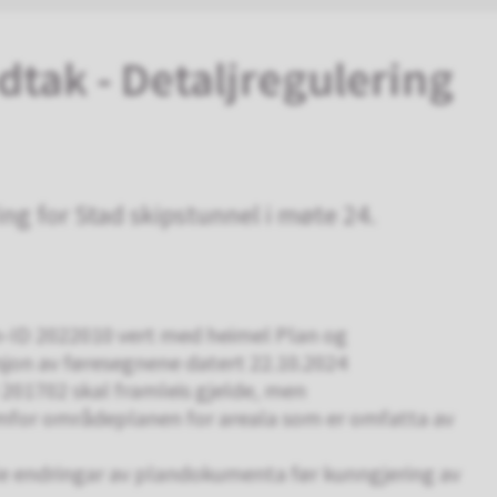
tak - Detaljregulering
g for Stad skipstunnel i møte 24.
n-ID 2022010 vert med heimel Plan og
jon av føresegnene datert 22.10.2024
201702 skal framleis gjelde, men
ramfor områdeplanen for areala som er omfatta av
le endringar av plandokumenta før kunngjering av