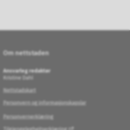
Om nettstaden
Ansvarleg redaktør
Kristine Dahl
Nettstadskart
Personvern og informasjonskapslar
Personvernerklæring
Tilgjengelegheitserklæring