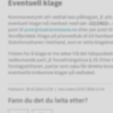
Eventuell klage
Kommunestyret sitt vedtak kan påklagast, jf. pbl. 
eventuell klage må merkast med sak «
22/2422
»,
post til
post@stad.kommune.no
eller per post t
Nordfjordeid. Klage på planvedtak vil bli handsa
Statsforvaltaren i Vestland, som er rette klageins
Fristen for å klage er tre veker frå det tidspunk
vedkomande part, jf. forvaltningslova § 29. Etter at
forslagsstillaren, partar som saka får direkte ko
eventuelle innkomne klager på vedtaket.
Publisert
29.10.2024 12.59
Sist endra
03.07.2026 13.14
Fann du det du leita etter?