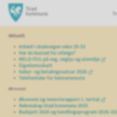
Hovedportal
Tr
Aktuelt
Arbeid i skulevegen veke 29-33
Har du bustad for utleige?
MELD FEIL på veg, veglys og utemiljø
Eigedomsskatt
Gebyr- og betalingssatsar 2026
Telefontider for heimetenesta
Økonomi
Økonomi og tenesterapport 1. tertial
Rekneskap Stad kommune 2025
Budsjett 2026 og handlingsprogram 2026-20