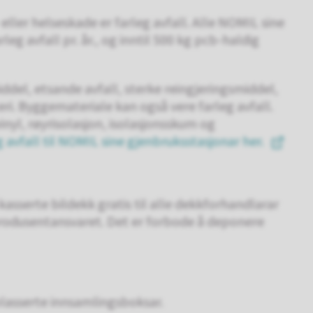
 eller helseskade er farleg avfall. Alle NOMIL sine
eg avfall pr. år., og inntil 500 kg pcb-haldig
iddel, etsande avfall, sterke reingjeringsmiddel,
ri. Byggemateriale kan også vere farleg avfall.
inyl, røyrisolasjon, isolasjonsskum og
g avfall til NOMIL sine gjenbruksstasjonar her.
asserte bildekk gratis til alle dekkforhandlarar
 produsentansvaret. Det er forbode å deponere
utplasserte innsamlingsboksar.