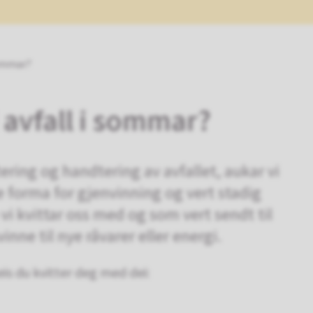
sommar?
 avfall i sommar?
rtering og handtering av avfallet, aukar vi
 forma for gjenvinning og vert stadig
 vi kvittar oss med og som vert sendt til
inne til nye råvarer eller energi.
eis du kvitter deg med dei: