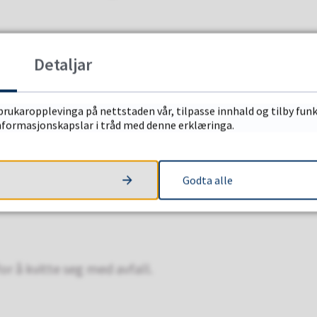
Detaljar
 kan leverast til NOMIL. Avfallet skal pakkast i
jonen.
brukaropplevinga på nettstaden vår, tilpasse innhald og tilby funk
informasjonskapslar i tråd med denne erklæringa.
l å kompostere matavfallet sitt? Dei gir også
Godta alle
eimekompost.
r å kvitte seg med avfall.