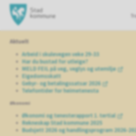
Hovedportal
Tr
Aktuelt
Arbeid i skulevegen veke 29-33
Har du bustad for utleige?
MELD FEIL på veg, veglys og utemiljø
Eigedomsskatt
Gebyr- og betalingssatsar 2026
Telefontider for heimetenesta
Økonomi
Økonomi og tenesterapport 1. tertial
Rekneskap Stad kommune 2025
Budsjett 2026 og handlingsprogram 2026-20