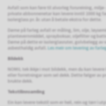
Avfall som kan føre til alvorleg forureining, miljø-
private abbonnenetar kan levere inntil 1000 kg farl
isolerglass pr. år. utan å betale ekstra for dette.
Døme på farleg avfall er måling, lim, olje, løysem
plantevernmiddel, sprayboksar, oljefilter og batte
Døme på dette er isolerglasruter, golvbelegg av v
asbesthaldig avfall.
Les meir om levering av farle
Bildekk
NOMIL tek ikkje i mot bildekk, men du kan levere k
eller forretningar som sel dekk. Dette følger av
brukte dekk.
Tekstilinnsamling
Ein kan levere tekstil som er heil, rein og tørr i 