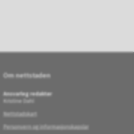
Om nettstaden
Ansvarleg redaktør
Kristine Dahl
Nettstadskart
Personvern og informasjonskapslar