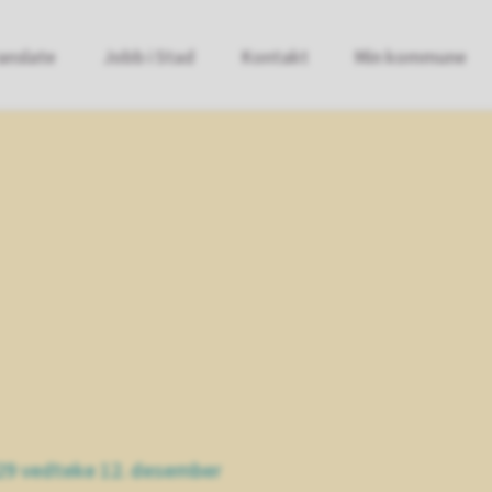
anslate
Jobb i Stad
Kontakt
Min kommune
29 vedteke 12. desember