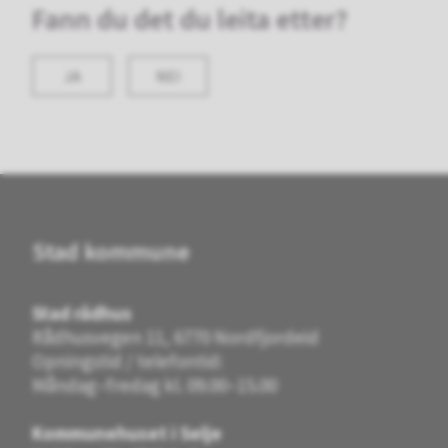
Fann du det du leita etter?
JA
NEI
Stad kommune
Stad rådhus
Rådhusvegen 11, 6770 Nordfjordeid
Opningstid / telefontid:
Måndag–fredag kl. 09.00–15.00
Kommunehuset i Selje