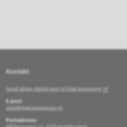
Kontakt
Send sikker digital post til Stad kommune
E-post
post@stad.kommune.no
Postadresse
Rådhusvegen 11, 6770 Nordfjordeid