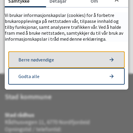
Samtykke
Detaljar
Om
Fann du det du leita etter?
Vi brukar informasjonskapslar (cookies) for å forbetre
brukaropplevinga på nettstaden vår, tilpasse innhald og
JA
NEI
tilby funksjonar, samt analysere trafikken vår. Ved å halde
fram med å bruke nettstaden, samtykkjer du til vår bruk av
informasjonskapslar i tråd med denne erklæringa.
Berre nødvendige
Godta alle
Stad kommune
Stad rådhus
Rådhusvegen 11, 6770 Nordfjordeid
Opningstid / telefontid: