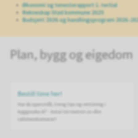
Økonomi og tenesterapport 1. tertial
Rekneskap Stad kommune 2025
Budsjett 2026 og handlingsprogram 2026-20
Plan, bygg og eigedom
Bestill time her!
Har du spørsmål, treng tips og rettleiing i
byggesaka di? - Avtal tid med ein av våre
sakshandsamarar!