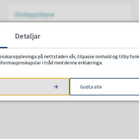
Utsleppsløyve
Detaljar
brukaropplevinga på nettstaden vår, tilpasse innhald og tilby funk
informasjonskapslar i tråd med denne erklæringa.
Bustadtomter for sal
Kommunale bustadtomter for sal
Godta alle