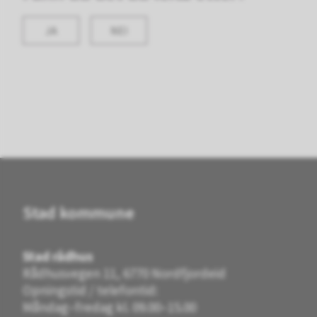
JA
NEI
Stad kommune
Stad rådhus
Rådhusvegen 11, 6770 Nordfjordeid
Opningstid / telefontid:
Måndag–fredag kl. 09.00–15.00