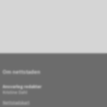
Om nettstaden
Ansvarleg redaktør
Kristine Dahl
Nettstadskart