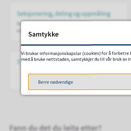
Seksjonering, deling og oppmåling
Dele og slå saman eigedom | Seksjonere | Kartlegge
eigedomsgrense
Samtykke
Vi brukar informasjonskapslar (cookies) for å forbetre 
med å bruke nettstaden, samtykkjer du til vår bruk av 
Tilsynssamarbeid
Berre nødvendige
Fann du det du leita etter?