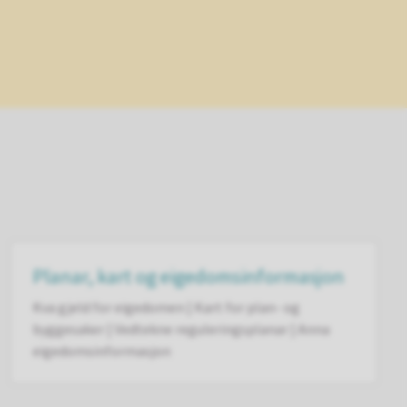
Planar, kart og eigedomsinformasjon
Kva gjeld for eigedomen | Kart for plan- og
byggesaker | Vedtekne reguleringsplanar | Anna
eigedomsinformasjon