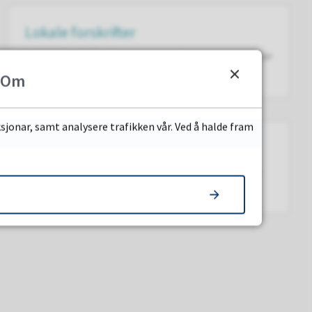
Lokale forskrifter
Lokale forskrifter bestemmer private personar eller
verksemders rettar og pliktar
Om
sjonar, samt analysere trafikken vår. Ved å halde fram
Kommunal eigedom
Næringsareal for sal | Utleie kommunale bygg og
areal | Kommunale bustadtomter