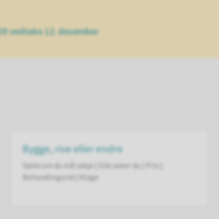
29 vedteke 12. desember
Bygge, rive eller endre
Sjekk om du må søkje | Slik søker du | Pris |
Behandlingstid | Klage