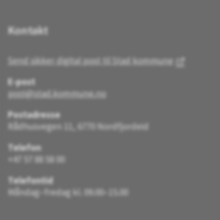
Kontakt
Send sikker digital post til Stad kommune
E-post
post@stad.kommune.no
Postadresse
Rådhusvegen 11, 6770 Nordfjordeid
Telefon
+47 57 88 58 00
Telefontid
Måndag–fredag kl. 09.00–15.00