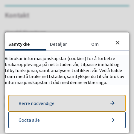
Kontakt
Harald Sivertsen
Kommunalsjef oppvekst og opplæring
Samtykke
Detaljar
Om
E-post
Vi brukar informasjonskapslar (cookies) for å forbetre
harald.sivertsen@stad.kommune.no
brukaropplevinga på nettstaden vår, tilpasse innhald og
tilby funksjonar, samt analysere trafikken vår. Ved å halde
fram med å bruke nettstaden, samtykkjer du til vår bruk av
informasjonskapslar i tråd med denne erklæringa.
Stad kommune
E-post
Berre nødvendige
post@stad.kommune.no
Telefon
Godta alle
57 88 58 00