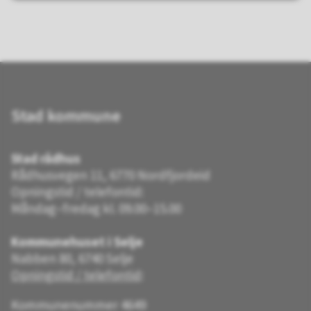
Stad kommune
Stad rådhus
Rådhusvegen 11, 6770 Nordfjordeid
Opningstid / telefontid:
Måndag–fredag kl. 09.00–15.00
Kommunehuset i Selje
Nabben 80, 6740 Selje
Opningstid / telefontid
:
Kommunenummer 4649