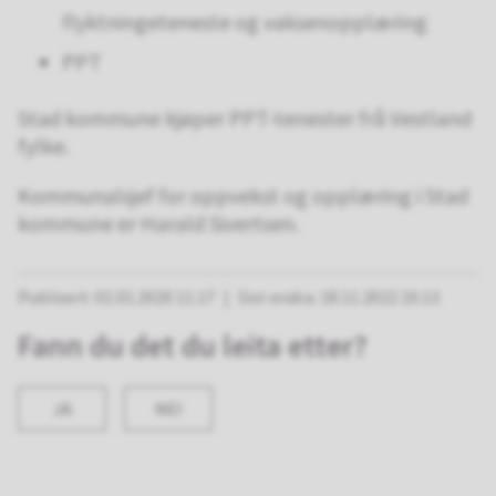
flyktningeteneste og vaksenopplæring
PPT
Stad kommune kjøper PPT-tenester frå Vestland
fylke.
Kommunalsjef for oppvekst og opplæring i Stad
kommune er Harald Sivertsen.
Publisert
01.01.2020 11.17
Sist endra
18.11.2022 10.13
Fann du det du leita etter?
JA
NEI