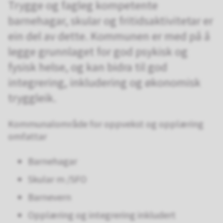
Trygge og fagleg kompetente
barnehagar, skular og fritidsaktivitetar er
ein del av dette. Kommunen er med på å
legge grunnlaget for god psykisk og
fysisk helse, og kan bidra til god
integrering, inkludering og økonomisk
tryggleik.
Kommunalområde for oppvekst og opplæring
omfattar
Barnehagar
Skular m /SFO
Barnevern
Opplæring og integrering inkludert