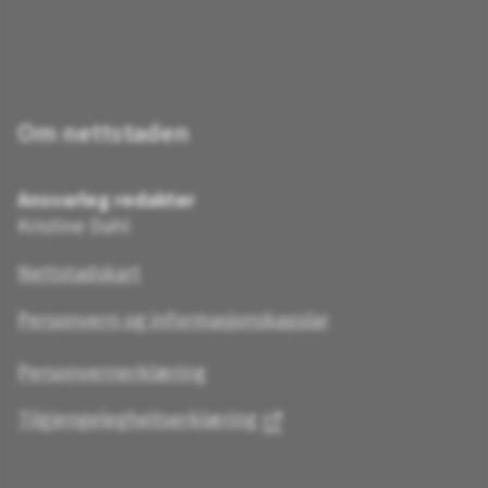
Om nettstaden
Ansvarleg redaktør
Kristine Dahl
Nettstadskart
Personvern og informasjonskapslar
Personvernerklæring
Tilgjengelegheitserklæring