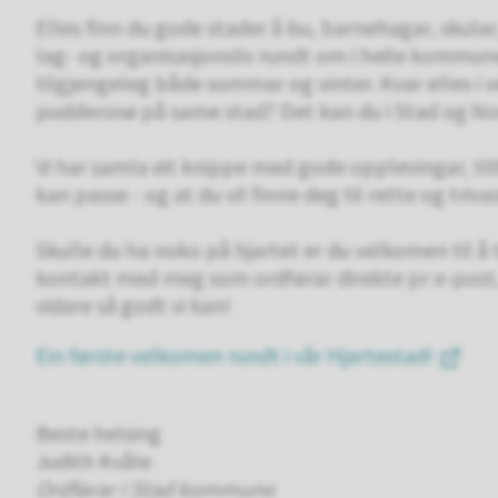
Elles finn du gode stader å bu, barnehagar, skular
lag- og organisasjonsliv rundt om i heile kommune
tilgjengeleg både sommar og vinter. Kvar elles i ve
puddersnø på same stad? Det kan du i Stad og No
Vi har samla eit knippe med gode opplevingar, til
kan passe - og at du vil finne deg til rette og trivas
Skulle du ha noko på hjartet er du velkomen til å t
kontakt med meg som ordførar direkte pr e-post, 
vidare så godt vi kan!
Ein første velkomen rundt i vår Hjartestad!
Beste helsing
Judith Kvåle
Ordførar i Stad kommune