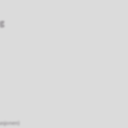
ng
asjonen)