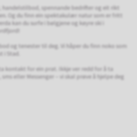
, handelstilbod, spennande bedrifter og eit rikt
n. Og du finn ein spektakulær natur som er fritt
rda kan du surfe i bølgjene og køyre ski i
rdfjord!
bod og tenester til deg. Vi håper du finn noko som
t i Stad.
a kontakt for ein prat. Ikkje ver redd for å ta
sms eller Messenger – vi skal prøve å hjelpe deg