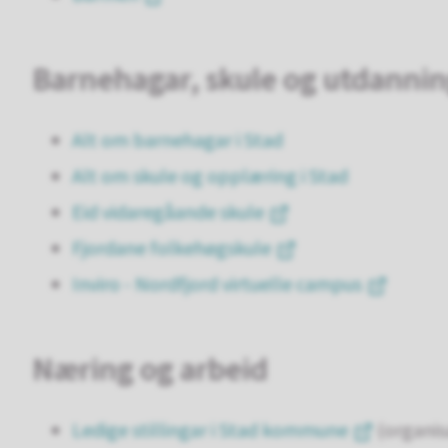
Barnehagar, skule og utdanni
Alt om barnehagar i Stad
Alt om skule og opplæring i Stad
Eid vidaregåande skule
Fjordane folkehøgskule
Inviro - Nordfjord virtuelle campus
Næring og arbeid
Ledige stillingar i Stad kommune
(organis