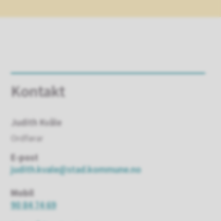
Kontakt
Judith Kvåle
Ordførar
E-post
judith.kvale@stad.kommune.no
Mobil
90 84 74 69