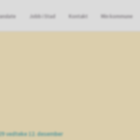
anslate
Jobb i Stad
Kontakt
Min kommune
29 vedteke 12. desember