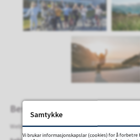
Besøk oss LIVE!
Samtykke
Webkamera - utsikt over hamn/fjord
Vi brukar informasjonskapslar (cookies) for å forbetre 