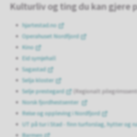
Kulturliv og ting du kan gjere p
hjartestad.no
Operahuset Nordfjord
Kino
Eid symjehall
Sagastad
Selja kloster
Selje prestegard
(Regionalt pilegrimssente
Norsk fjordhestsenter
Reise og oppleving i Nordfjord
UT på tur i Stad - finn turforslag, hytter og r
Barmen