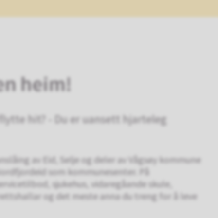
en heim!
lytte hit? - Du er uansett hjarteleg
nslåing av Eid, Selje og deler av Vågsøy kommune
d Nordfjordeid som kommunesenter. På
ervicetilbod, sjukehus, vidaregåande skule,
rettshallar og det meste anna du treng for å leve