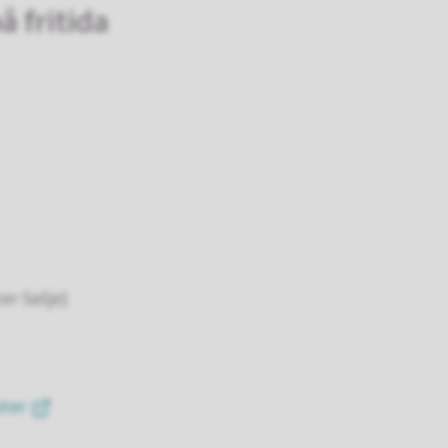
å fritida
r Selje)
uter