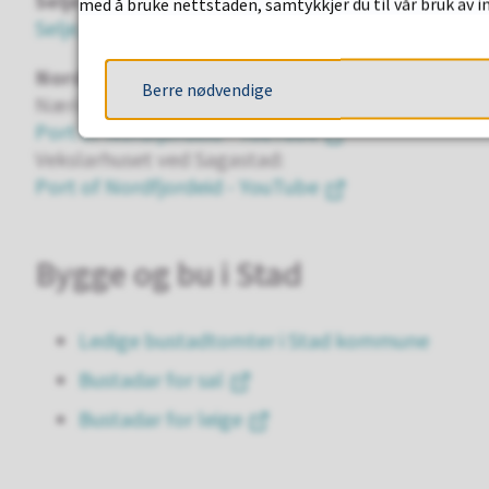
Selje
med å bruke nettstaden, samtykkjer du til vår bruk av 
Selje, Risnakken Live - YouTube
Nordfjordeid
Berre nødvendige
Næringskaia ved Godsterminalen:
Port of Nordfjordeid - YouTube
Vekslarhuset ved Sagastad:
Port of Nordfjordeid - YouTube
Bygge og bu i Stad
Ledige bustadtomter i Stad kommune
Bustadar for sal
Bustadar for leige