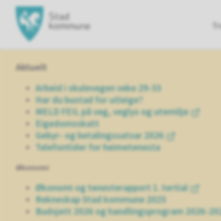
Hovedportal
Tr
Aktuelt
Arbeid i skulevegen veke 29-33
Har du bustad for utleige?
MELD FEIL på veg, veglys og utemiljø
Eigedomsskatt
Gebyr- og betalingssatsar 2026
Telefontider for heimetenesta
Økonomi
Økonomi og tenesterapport 1. tertial
Rekneskap Stad kommune 2025
Budsjett 2026 og handlingsprogram 2026-20