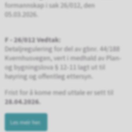
formannskap i sak 26/012, den
05.03.2026.
F - 26/012 Vedtak:
Detaljregulering for del av gbnr. 44/188
Kvernhusvegen, vert i medhald av Plan-
og bygningslova § 12-11 lagt ut til
høyring og offentleg ettersyn.
Frist for å kome med uttale er sett til
28.04.2026.
Les meir her.