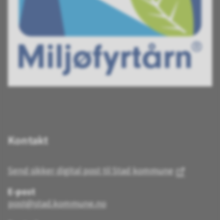
Kontakt
Send sikker digital post til Stad kommune
E-post
post@stad.kommune.no