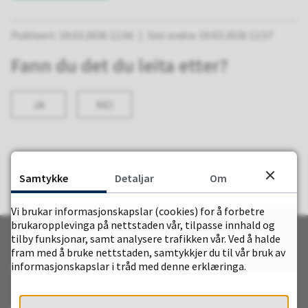
Publisert
19.03.2026 12.56
Sist endra
19.03.2026 12.57
Fann du det du leita etter?
JA
NEI
Samtykke
Detaljar
Om
Vi brukar informasjonskapslar (cookies) for å forbetre
brukaropplevinga på nettstaden vår, tilpasse innhald og
tilby funksjonar, samt analysere trafikken vår. Ved å halde
fram med å bruke nettstaden, samtykkjer du til vår bruk av
Stad kommune
informasjonskapslar i tråd med denne erklæringa.