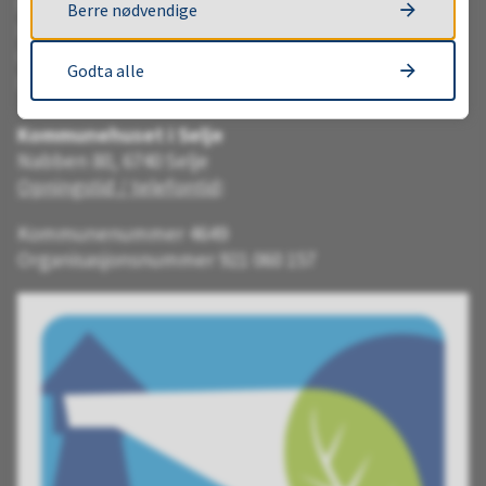
Stad rådhus
Berre nødvendige
Rådhusvegen 11, 6770 Nordfjordeid
Opningstid / telefontid:
Godta alle
Måndag–fredag kl. 09.00–15.00
Kommunehuset i Selje
Nabben 80, 6740 Selje
Opningstid / telefontid
:
Kommunenummer 4649
Organisasjonsnummer 921 060 157