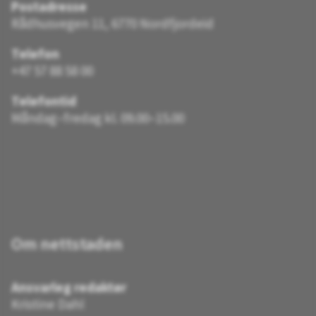
Postadresse
Rådhusvegen 11, 6770 Nordfjordeid
Telefon
+47 57 88 58 00
Telefontid
Måndag–fredag kl. 09.00–15.00
Om nettstaden
Ansvarleg redaktør
Kristine Dahl