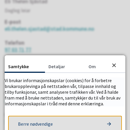
Eli Thelen Sjåstad
Dagleg leiar
E-post
eli.thelen.sjastad@stad.kommune.no
Telefon
97 03 71 77
Samtykke
Detaljar
Om
Renate Fortun
Vi brukar informasjonskapslar (cookies) for å forbetre
Fagleiar
brukaropplevinga på nettstaden vår, tilpasse innhald og
tilby funksjonar, samt analysere trafikken vår. Ved å halde
E-post
fram med å bruke nettstaden, samtykkjer du til vår bruk av
renate.fortun@stad.kommune.no
informasjonskapslar i tråd med denne erklæringa.
Mobil
99 58 34 71
Berre nødvendige