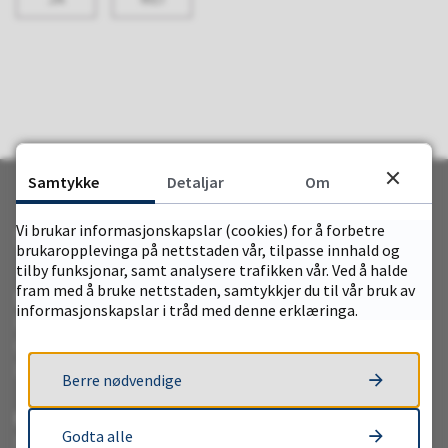
Samtykke
Detaljar
Om
Vi brukar informasjonskapslar (cookies) for å forbetre
Stad kommune
brukaropplevinga på nettstaden vår, tilpasse innhald og
tilby funksjonar, samt analysere trafikken vår. Ved å halde
fram med å bruke nettstaden, samtykkjer du til vår bruk av
Stad rådhus
informasjonskapslar i tråd med denne erklæringa.
Rådhusvegen 11, 6770 Nordfjordeid
Opningstid / telefontid:
Måndag–fredag kl. 09.00–15.00
Berre nødvendige
Kommunehuset i Selje
Godta alle
Nabben 80, 6740 Selje