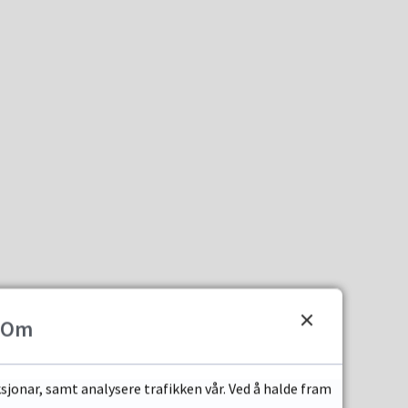
Om
sjonar, samt analysere trafikken vår. Ved å halde fram