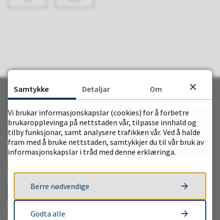
Samtykke
Detaljar
Om
Vi brukar informasjonskapslar (cookies) for å forbetre
Stad kommune
brukaropplevinga på nettstaden vår, tilpasse innhald og
tilby funksjonar, samt analysere trafikken vår. Ved å halde
fram med å bruke nettstaden, samtykkjer du til vår bruk av
Stad rådhus
informasjonskapslar i tråd med denne erklæringa.
Rådhusvegen 11, 6770 Nordfjordeid
Opningstid / telefontid:
Måndag–fredag kl. 09.00–15.00
Berre nødvendige
Kommunehuset i Selje
Godta alle
Nabben 80, 6740 Selje