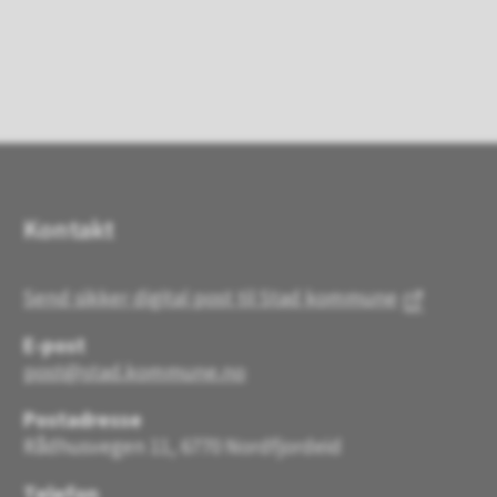
Kontakt
Send sikker digital post til Stad kommune
E-post
post@stad.kommune.no
Postadresse
Rådhusvegen 11, 6770 Nordfjordeid
Telefon