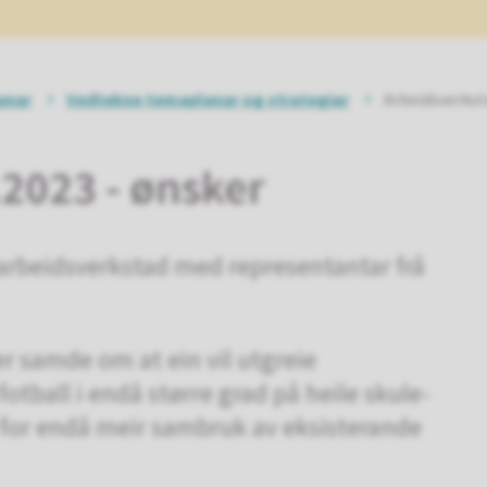
anar
Vedtekne temaplanar og strategiar
Arbeidsverkst
2023 - ønsker
arbeidsverkstad med representantar frå
r samde om at ein vil utgreie
otball i endå større grad på heile skule-
 for endå meir sambruk av eksisterande