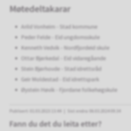
Møtedeltakarar
Arild Vonheim - Stad kommune
Peder Felde - Eid ungdomsskule
Kenneth Vedvik - Nordfjordeid skule
Ottar Bjørkedal - Eid vidaregåande
Stein Bjørhovde - Stad idrettsråd
Geir Moldestad - Eid idrettspark
Øystein Høvik - Fjordane folkehøgskule
Publisert
01.03.2023 13.44
Sist endra
06.03.2024 09.34
Fann du det du leita etter?