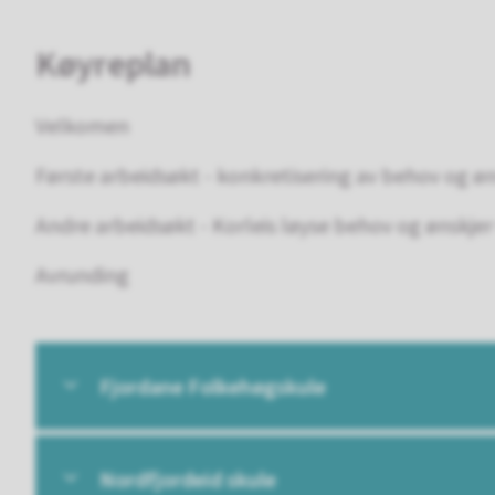
Køyreplan
Velkomen
Første arbeidsøkt - konkretisering av behov og ø
Andre arbeidsøkt - Korleis løyse behov og ønskje
Avrunding
Fjordane Folkehøgskule
Nordfjordeid skule