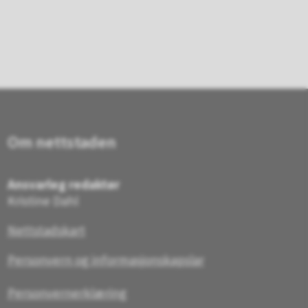
Om nettstaden
Ansvarleg redaktør
Kristine Dahl
Nettstadskart
Personvern og informasjonskapslar
Personvernerklæring