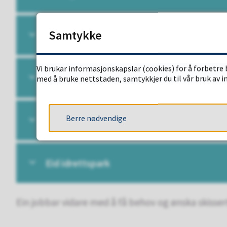
Samtykke
Eid ungdomsskule
Vi brukar informasjonskapslar (cookies) for å forbetre 
Eid vidaregåande skule
med å bruke nettstaden, samtykkjer du til vår bruk av 
Berre nødvendige
Stad idrettsråd
Eid idrettspark
Ein jobbar vidare med å få behov og ønska skissert