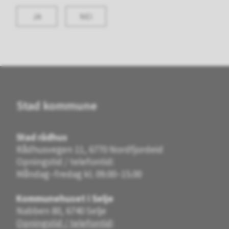
JA
NEI
Stad kommune
Stad rådhus
Rådhusvegen 11, 6770 Nordfjordeid
Opningstid / telefontid:
Måndag–fredag kl. 09.00–15.00
Kommunehuset i Selje
Nabben 80, 6740 Selje
Opningstid / telefontid
: