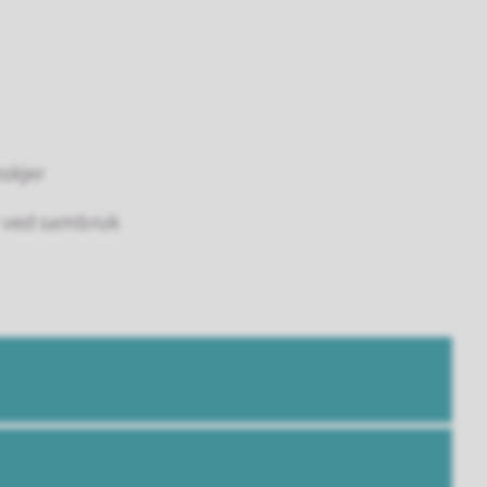
nskjer
r ved sambruk