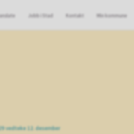
anslate
Jobb i Stad
Kontakt
Min kommune
29 vedteke 12. desember