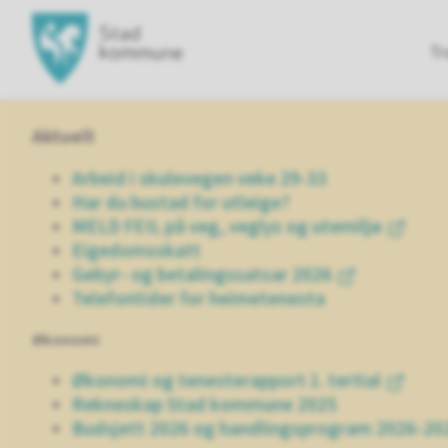
Hovedportal
Tr
Aktuelt
Arbeid i skulevegen veke 29-33
Har du bustad for utleige?
MELD FEIL på veg, veglys og utemiljø
Eigedomsskatt
Gebyr- og betalingssatsar 2026
Telefontider for heimetenesta
Økonomi
Økonomi og tenesterapport 1. tertial
Rekneskap Stad kommune 2025
Budsjett 2026 og handlingsprogram 2026-20