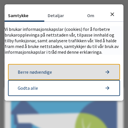
Stad rådhus
Samtykke
Detaljar
Om
Rådhusvegen 11, 6770 Nordfjordeid
Opningstid / telefontid:
Vi brukar informasjonskapslar (cookies) for å forbetre
Måndag–fredag kl. 09.00–15.00
brukaropplevinga på nettstaden vår, tilpasse innhald og
tilby funksjonar, samt analysere trafikken vår. Ved å halde
Kommunehuset i Selje
fram med å bruke nettstaden, samtykkjer du til vår bruk av
informasjonskapslar i tråd med denne erklæringa.
Nabben 80, 6740 Selje
Opningstid / telefontid
:
Kommunenummer 4649
Berre nødvendige
Organisasjonsnummer 921 060 157
Godta alle